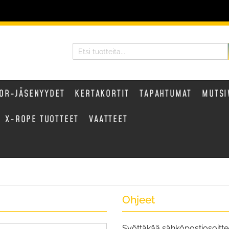
OR-JÄSENYYDET
KERTAKORTIT
TAPAHTUMAT
MUTSI
X-ROPE TUOTTEET
VAATTEET
Ohjeet
Syöttäkää sähköpostiosoitte