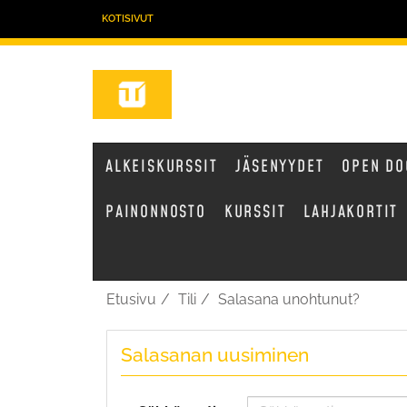
KOTISIVUT
ALKEISKURSSIT
JÄSENYYDET
OPEN DO
PAINONNOSTO
KURSSIT
LAHJAKORTIT
Etusivu
Tili
Salasana unohtunut?
Salasanan uusiminen