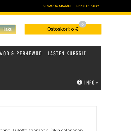
KIRJAUDU SISÄÄN
REKISTERÖIDY
0
Ostoskori:
0 €
Haku
WOD & PERHEWOD
LASTEN KURSSIT
INFO
enne. Tulette saamaan linkin salasanan