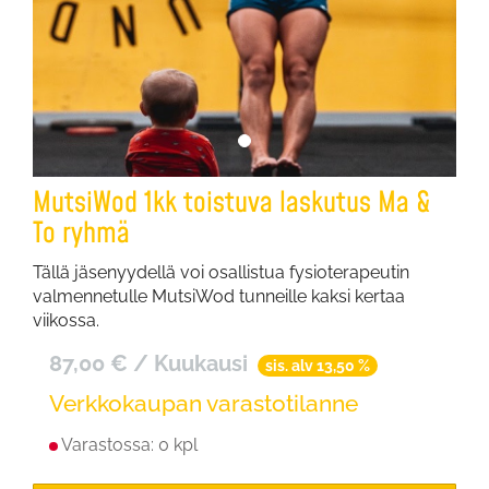
MutsiWod 1kk toistuva laskutus Ma &
To ryhmä
Tällä jäsenyydellä voi osallistua fysioterapeutin
valmennetulle MutsiWod tunneille kaksi kertaa
viikossa.
87,00
€ / Kuukausi
sis. alv 13,50 %
Verkkokaupan varastotilanne
Varastossa:
0 kpl