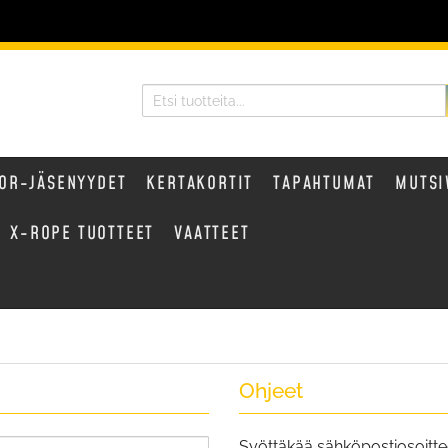
OR-JÄSENYYDET
KERTAKORTIT
TAPAHTUMAT
MUTSI
X-ROPE TUOTTEET
VAATTEET
Ohjeet
Syöttäkää sähköpostiosoitte