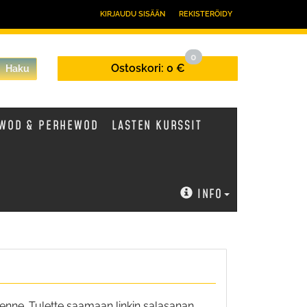
KIRJAUDU SISÄÄN
REKISTERÖIDY
0
Ostoskori:
0 €
Haku
WOD & PERHEWOD
LASTEN KURSSIT
INFO
enne. Tulette saamaan linkin salasanan