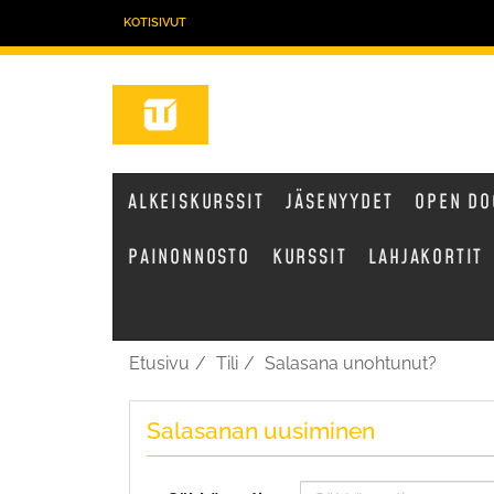
KOTISIVUT
ALKEISKURSSIT
JÄSENYYDET
OPEN DO
PAINONNOSTO
KURSSIT
LAHJAKORTIT
Etusivu
Tili
Salasana unohtunut?
Salasanan uusiminen