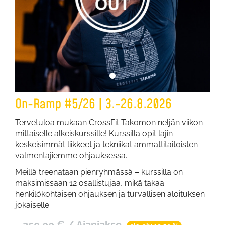
On-Ramp #5/26 | 3.-26.8.2026
Tervetuloa mukaan CrossFit Takomon neljän viikon
mittaiselle alkeiskurssille! Kurssilla opit lajin
keskeisimmät liikkeet ja tekniikat ammattitaitoisten
valmentajiemme ohjauksessa.
Meillä treenataan pienryhmässä – kurssilla on
maksimissaan 12 osallistujaa, mikä takaa
henkilökohtaisen ohjauksen ja turvallisen aloituksen
jokaiselle.
250,00 € / Ajanjakso