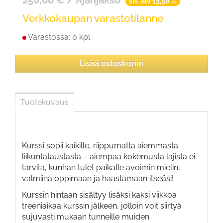
sis. alv 13,50 %
Verkkokaupan varastotilanne
Varastossa:
0 kpl
Lisää ostoskoriin
Tuotekuvaus
Kurssi sopii kaikille, riippumatta aiemmasta
liikuntataustasta – aiempaa kokemusta lajista ei
tarvita, kunhan tulet paikalle avoimin mielin,
valmiina oppimaan ja haastamaan itseäsi!
Kurssin hintaan sisältyy lisäksi kaksi viikkoa
treeniaikaa kurssin jälkeen, jolloin voit siirtyä
sujuvasti mukaan tunneille muiden